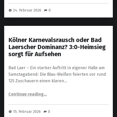
24. Februar 2026
0
Kölner Karnevalsrausch oder Bad
Laerscher Dominanz? 3:0-Heimsieg
sorgt für Aufsehen
Bad Laer – Ein starker Auftritt in eigener Halle am
Samstagabend: Die Blau-Weißen feierten vor rund
125 Zuschauern einen klaren…
“Kölner Karnevalsrausch oder Bad Laerscher Dominanz? 3:0-Heimsieg sorgt für Aufsehen”
Continue reading
…
15. Februar 2026
0