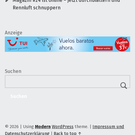
Magazin #24 ist online – jetzt durchblättern und
Rennluft schnuppern
Anzeige
Suchen
Suchen
© 2026
|
Using
Modern
WordPress
theme.
|
Impressum und
Datenschutzerklärung
|
Back to top ↑