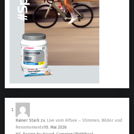
Rainer Stark
zu
Live vom Alfsee – Stimmen, Bilder und
Rennmomente
10. Mai 2026
HC-Racing by Haard-Camping/BigWheel