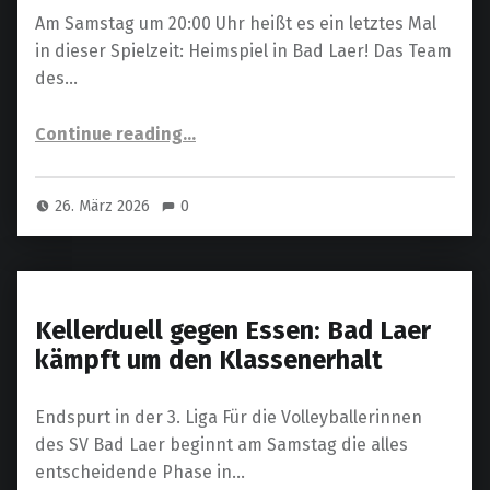
Am Samstag um 20:00 Uhr heißt es ein letztes Mal
in dieser Spielzeit: Heimspiel in Bad Laer! Das Team
des…
“Letztes Heimspiel, Abschied & die Chance auf einen versöhnlichen Saisonabschluss”
Continue reading
…
26. März 2026
0
Kellerduell gegen Essen: Bad Laer
kämpft um den Klassenerhalt
Endspurt in der 3. Liga Für die Volleyballerinnen
des SV Bad Laer beginnt am Samstag die alles
entscheidende Phase in…