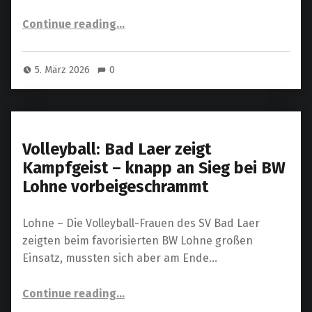
“Kellerduell gegen Essen: Bad Laer kämpft um den Klassenerhalt”
Continue reading
…
5. März 2026
0
Volleyball: Bad Laer zeigt
Kampfgeist – knapp an Sieg bei BW
Lohne vorbeigeschrammt
Lohne – Die Volleyball-Frauen des SV Bad Laer
zeigten beim favorisierten BW Lohne großen
Einsatz, mussten sich aber am Ende…
“Volleyball: Bad Laer zeigt Kampfgeist – knapp an Sieg bei BW Lohne vorbeigeschrammt”
Continue reading
…