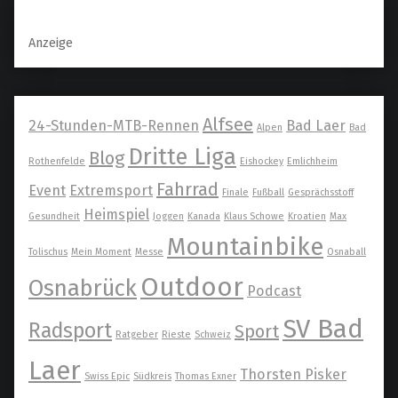
Anzeige
Alfsee
24-Stunden-MTB-Rennen
Bad Laer
Alpen
Bad
Dritte Liga
Blog
Rothenfelde
Eishockey
Emlichheim
Fahrrad
Event
Extremsport
Finale
Fußball
Gesprächsstoff
Heimspiel
Gesundheit
Joggen
Kanada
Klaus Schowe
Kroatien
Max
Mountainbike
Tolischus
Mein Moment
Messe
Osnaball
Outdoor
Osnabrück
Podcast
SV Bad
Radsport
Sport
Ratgeber
Rieste
Schweiz
Laer
Thorsten Pisker
Swiss Epic
Südkreis
Thomas Exner