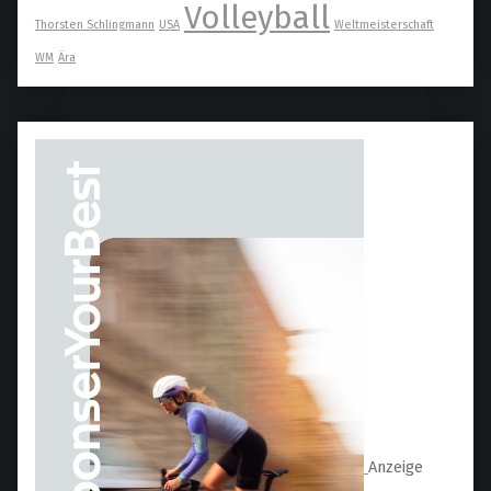
Volleyball
Thorsten Schlingmann
USA
Weltmeisterschaft
WM
Ära
Anzeige