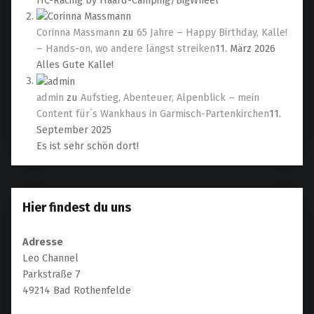
Corinna Massmann
zu
65 Jahre – Happy Birthday, Kalle!
– Hands-on, wo andere längst streiken
11. März 2026
Alles Gute Kalle!
admin
zu
Aufstieg, Abenteuer, Alpenblick – mein
Content für´s Wankhaus in Garmisch-Partenkirchen
11.
September 2025
Es ist sehr schön dort!
Hier findest du uns
Adresse
Leo Channel
Parkstraße 7
49214 Bad Rothenfelde