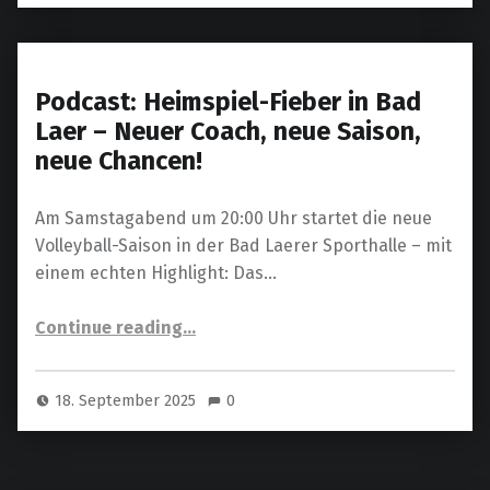
Podcast: Heimspiel-Fieber in Bad
Laer – Neuer Coach, neue Saison,
neue Chancen!
Am Samstagabend um 20:00 Uhr startet die neue
Volleyball-Saison in der Bad Laerer Sporthalle – mit
einem echten Highlight: Das…
“Podcast: Heimspiel-Fieber in Bad Laer – Neuer Coach, neue Saison, neue Chancen!”
Continue reading
…
18. September 2025
0