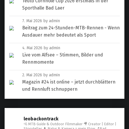
Teuto Cornhole Cup 2026 erstmals in der
Sporthalle Bad Laer
7. Mai 2026
by admin
Beitrag zum 24-Stunden-MTB-Rennen - Wenn
Ausdauer mehr bedeutet als Sport
4. Mai 2026
by admin
Live vom Alfsee – Stimmen, Bilder und
Rennmomente
2. Mai 2026
by admin
Magazin #24 ist online – jetzt durchblättern
und Rennluft schnuppern
leobackontrack
🚵 MTB Guide & Outdoor Filmmaker
🎥 Creator | Editor |
Storyteller
🌲 Natur & Kamera = mein Flow
📍Bad