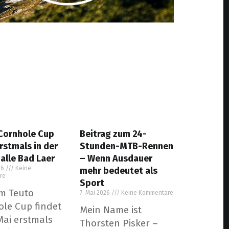
Cornhole Cup
Beitrag zum 24-
rstmals in der
Stunden-MTB-Rennen
alle Bad Laer
– Wenn Ausdauer
26
Keine
mehr bedeutet als
re
Sport
m Teuto
7. Mai 2026
Keine Kommentare
le Cup findet
Mein Name ist
ai erstmals
Thorsten Pisker –