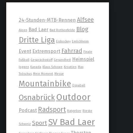
Alfsee
24-Stunden-MTB-Rennen
Blog
Bad Laer
Alpen
Bad Rothenfelde
Dritte Liga
Eishockey
Emlichheim
Fahrrad
Event
Extremsport
Finale
Heimspiel
Fußball
Gesprächsstoff
Gesundheit
Joggen
Kanada
Klaus Schowe
Kroatien
Max
Tolischus
Mein Moment
Messe
Mountainbike
Osnaball
Outdoor
Osnabrück
Radsport
Podcast
Ratgeber
Rieste
SV Bad Laer
Sport
Schweiz
Thorsten