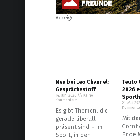
Anzeige
Neu bei Leo Channel:
Teuto 
Gesprächsstoff
2026 e
14. Juni 2026
Keine
Sporth
Kommentare
21. Mai 20
Kommenta
Es gibt Themen, die
Mit de
gerade überall
Cornho
präsent sind – im
Ende M
Sport, in den