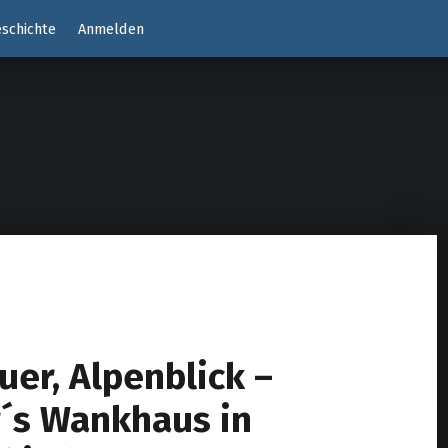
schichte
Anmelden
uer, Alpenblick –
r´s Wankhaus in