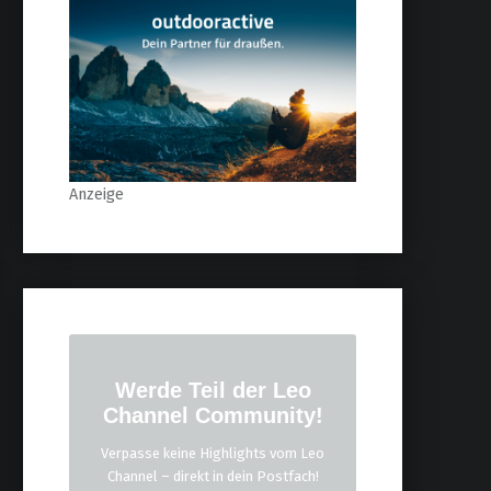
Anzeige
Werde Teil der Leo
Channel Community!
Verpasse keine Highlights vom Leo
Channel – direkt in dein Postfach!