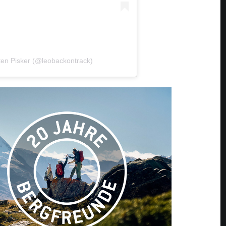
sten Pisker (@leobackontrack)