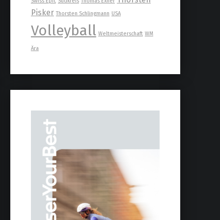
Swiss Epic
Südkreis
Thomas Exner
Pisker
Thorsten Schlingmann
USA
Volleyball
Weltmeisterschaft
WM
Ära