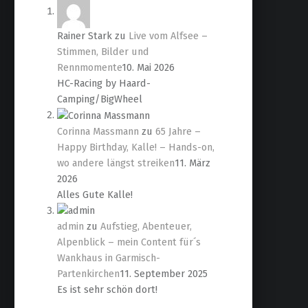
Rainer Stark
zu
Live vom Alfsee –
Stimmen, Bilder und
Rennmomente
10. Mai 2026
HC-Racing by Haard-
Camping/BigWheel
Corinna Massmann
zu
65 Jahre –
Happy Birthday, Kalle! – Hands-on,
wo andere längst streiken
11. März
2026
Alles Gute Kalle!
admin
zu
Aufstieg, Abenteuer,
Alpenblick – mein Content für´s
Wankhaus in Garmisch-
Partenkirchen
11. September 2025
Es ist sehr schön dort!