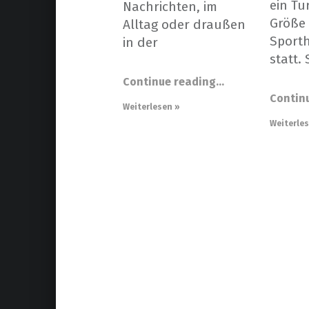
ein Tu
Nachrichten, im
Größe 
Alltag oder draußen
Sporth
in der
statt.
Continue reading
…
Contin
Weiterlesen »
Weiterle