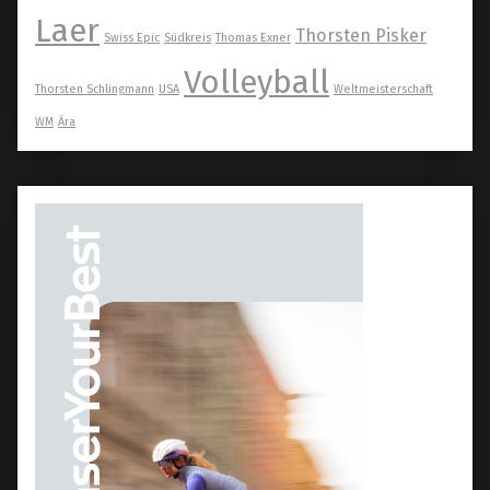
Laer
Thorsten Pisker
Swiss Epic
Südkreis
Thomas Exner
Volleyball
Thorsten Schlingmann
USA
Weltmeisterschaft
WM
Ära