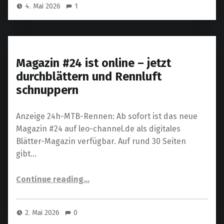
4. Mai 2026
1
Magazin #24 ist online – jetzt
durchblättern und Rennluft
schnuppern
Anzeige 24h-MTB-Rennen: Ab sofort ist das neue
Magazin #24 auf leo-channel.de als digitales
Blätter-Magazin verfügbar. Auf rund 30 Seiten
gibt…
“Magazin #24 ist online – jetzt durchblättern und Rennluft schnuppern”
Continue reading
…
2. Mai 2026
0