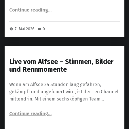
“Beitrag zum 24-Stunden-MTB-Rennen – Wenn Ausdauer mehr bedeutet als Sport”
Continue reading
…
7. Mai 2026
0
Live vom Alfsee – Stimmen, Bilder
und Rennmomente
Wenn am Alfsee 24 Stunden lang gefahren,
gekämpft und angefeuert wird, ist der Leo Channel
mittendrin. Mit einem sechsköpfigen Team…
“Live vom Alfsee – Stimmen, Bilder und Rennmomente”
Continue reading
…