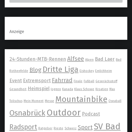
Anzeige
Alfsee
24-Stunden-MTB-Rennen
Bad Laer
Alpen
Bad
Dritte Liga
Blog
Rothenfelde
Eishockey
Emlichheim
Fahrrad
Event
Extremsport
Finale
Fußball
Gesprächsstoff
Heimspiel
Gesundheit
Joggen
Kanada
Klaus Schowe
Kroatien
Max
Mountainbike
Tolischus
Mein Moment
Messe
Osnaball
Outdoor
Osnabrück
Podcast
SV Bad
Radsport
Sport
Ratgeber
Rieste
Schweiz