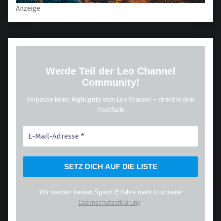
Anzeige
Werde Teil der Leo Channel
Community!
Verpasse keine Highlights vom Leo Channel – direkt in dein
Postfach!
Wir senden keinen Spam! Erfahre mehr in unserer
Datenschutzerklärung
.