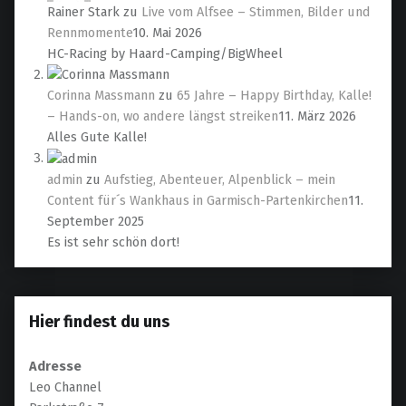
Rainer Stark
zu
Live vom Alfsee – Stimmen, Bilder und
Rennmomente
10. Mai 2026
HC-Racing by Haard-Camping/BigWheel
Corinna Massmann
zu
65 Jahre – Happy Birthday, Kalle!
– Hands-on, wo andere längst streiken
11. März 2026
Alles Gute Kalle!
admin
zu
Aufstieg, Abenteuer, Alpenblick – mein
Content für´s Wankhaus in Garmisch-Partenkirchen
11.
September 2025
Es ist sehr schön dort!
Hier findest du uns
Adresse
Leo Channel