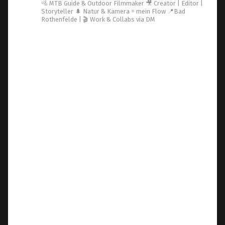
🚵 MTB Guide & Outdoor Filmmaker
🎥 Creator | Editor |
Storyteller
🌲 Natur & Kamera = mein Flow
📍Bad
Rothenfelde | 🎬 Work & Collabs via DM