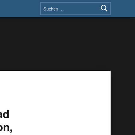
ad
on,