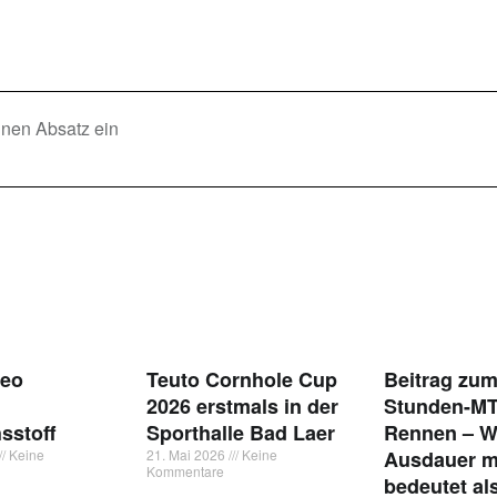
inen Absatz ein
Leo
Teuto Cornhole Cup
Beitrag zum
2026 erstmals in der
Stunden-M
sstoff
Sporthalle Bad Laer
Rennen – 
Keine
21. Mai 2026
Keine
Ausdauer m
Kommentare
bedeutet al