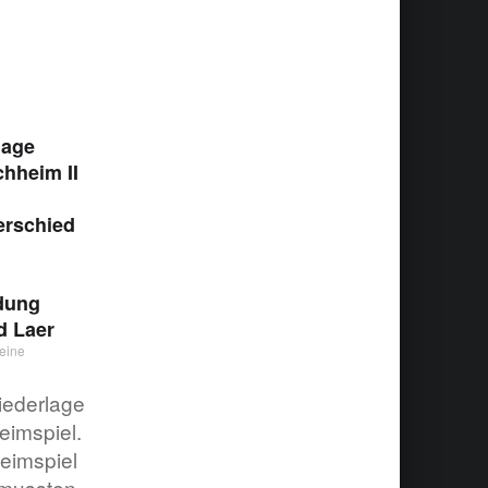
lage
hheim II
erschied
dung
d Laer
eine
iederlage
eimspiel.
Heimspiel
 mussten