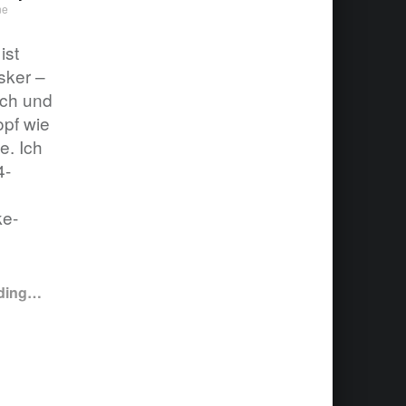
ne
ist
sker –
rch und
opf wie
e. Ich
4-
ke-
ding
…