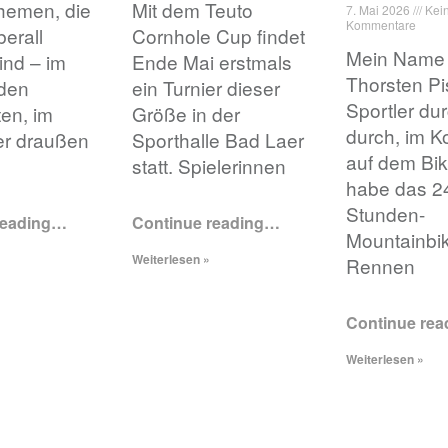
Themen, die
Mit dem Teuto
7. Mai 2026
Kei
Kommentare
erall
Cornhole Cup findet
Mein Name 
ind – im
Ende Mai erstmals
Thorsten Pi
 den
ein Turnier dieser
Sportler du
en, im
Größe in der
durch, im K
er draußen
Sporthalle Bad Laer
auf dem Bik
statt. Spielerinnen
habe das 2
Stunden-
reading
…
Continue reading
…
Mountainbi
Weiterlesen »
Rennen
Continue rea
Weiterlesen »