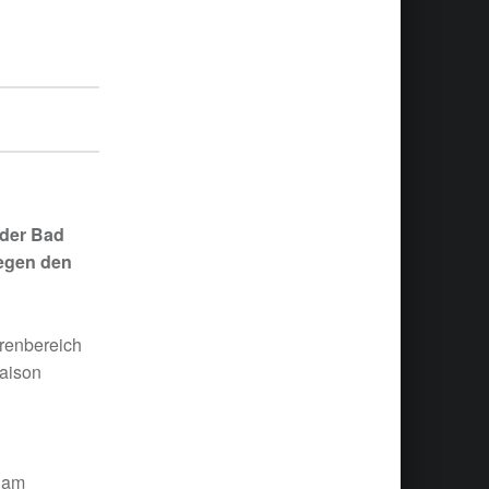
 der Bad
gegen den
rrenbereich
Saison
e am