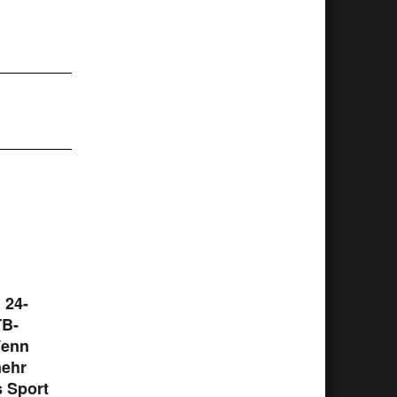
 24-
TB-
Wenn
ehr
s Sport