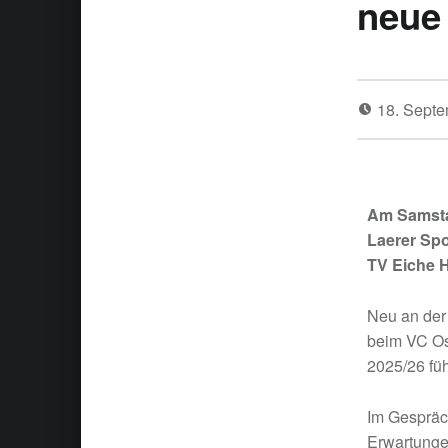
neue
18. Sept
Am Samstag
Laerer Spo
TV Eiche 
Neu an der 
beim VC Os
2025/26 füh
Im Gespräch
Erwartunge