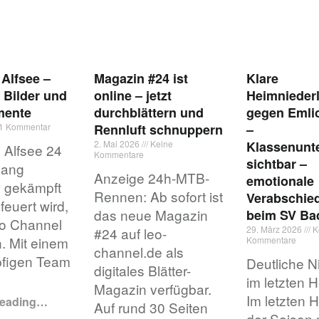
Alfsee –
Magazin #24 ist
Klare
 Bilder und
online – jetzt
Heimnieder
ente
durchblättern und
gegen Emlic
1 Kommentar
Rennluft schnuppern
–
2. Mai 2026
Keine
Klassenunt
Alfsee 24
Kommentare
sichtbar –
lang
Anzeige 24h-MTB-
emotionale
, gekämpft
Rennen: Ab sofort ist
Verabschie
euert wird,
das neue Magazin
beim SV Ba
eo Channel
29. März 2026
K
#24 auf leo-
n. Mit einem
Kommentare
channel.de als
figen Team
Deutliche N
digitales Blätter-
im letzten H
Magazin verfügbar.
Im letzten 
reading
…
Auf rund 30 Seiten
der Saison