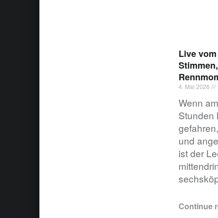
Live vom 
Stimmen,
Rennmom
4. Mai 2026
Wenn am 
Stunden 
gefahren
und angef
ist der L
mittendri
sechsköp
Continue 