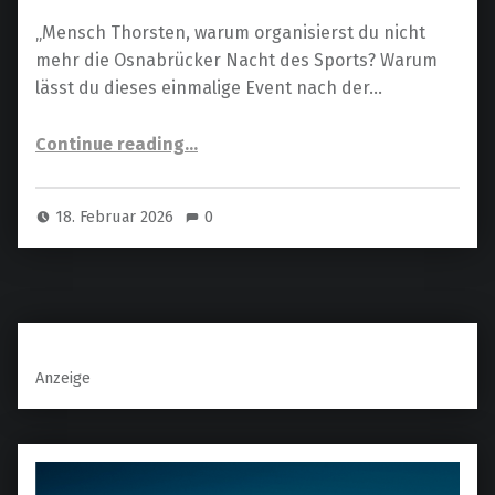
„Mensch Thorsten, warum organisierst du nicht
mehr die Osnabrücker Nacht des Sports? Warum
lässt du dieses einmalige Event nach der…
“Die Osnabrücker Nacht des Sports – zwischen Sehnsucht und Realität”
Continue reading
…
18. Februar 2026
0
Anzeige