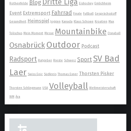
Dritte Liga
Blog
Rothenfelde
Eishockey
Emlichheim
Fahrrad
Event
Extremsport
Finale
Fußball
Gesprächsstoff
Heimspiel
Gesundheit
Joggen
Kanada
Klaus Schowe
Kroatien
Max
Mountainbike
Tolischus
Mein Moment
Messe
Osnaball
Outdoor
Osnabrück
Podcast
SV Bad
Radsport
Sport
Ratgeber
Rieste
Schweiz
Laer
Thorsten Pisker
Swiss Epic
Südkreis
Thomas Exner
Volleyball
Thorsten Schlingmann
USA
Weltmeisterschaft
WM
Ära