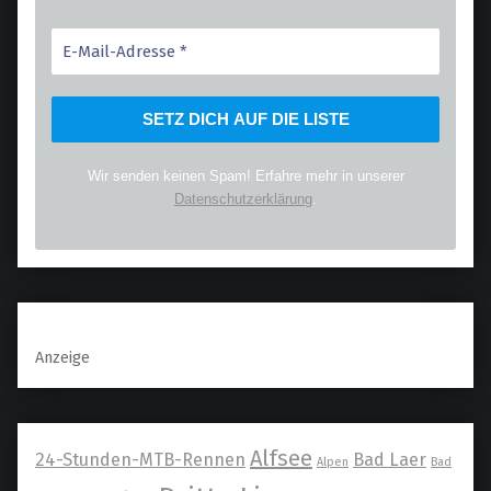
Wir senden keinen Spam! Erfahre mehr in unserer
Datenschutzerklärung
.
Anzeige
Alfsee
24-Stunden-MTB-Rennen
Bad Laer
Alpen
Bad