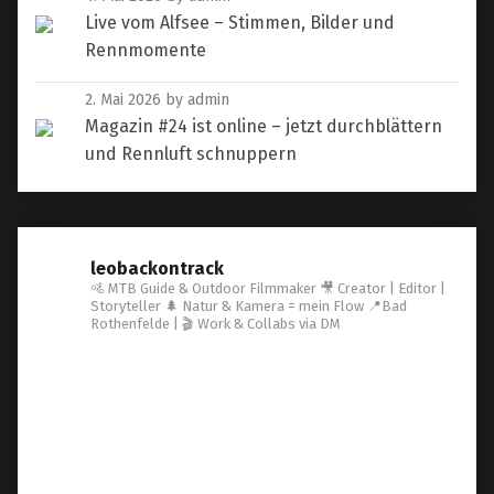
Live vom Alfsee – Stimmen, Bilder und
Rennmomente
2. Mai 2026
by admin
Magazin #24 ist online – jetzt durchblättern
und Rennluft schnuppern
leobackontrack
🚵 MTB Guide & Outdoor Filmmaker
🎥 Creator | Editor |
Storyteller
🌲 Natur & Kamera = mein Flow
📍Bad
Rothenfelde | 🎬 Work & Collabs via DM