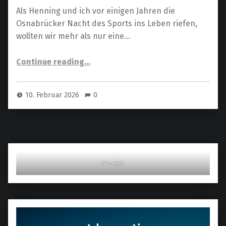
Als Henning und ich vor einigen Jahren die
Osnabrücker Nacht des Sports ins Leben riefen,
wollten wir mehr als nur eine…
Continue reading
“In Gedenken an Winfried Beckmann – Verbunden durch den Sport und viele gemeinsame Momente”
…
10. Februar 2026
0
Anzeige