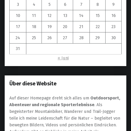
3
4
5
6
7
8
9
10
11
12
13
14
15
16
17
18
19
20
21
22
23
24
25
26
27
28
29
30
31
« Juni
Über diese Website
Auf dieser Homepage dreht sich alles um
Outdoorsport,
Abenteuer und regionale Sporterlebnisse
. Als
begeisterter Mountainbiker, Wanderer und Trail-Jogger
teile ich meine Leidenschaft für die Natur – begleitet von
bewegten Bildern, Videos und persönlichen Eindrücken.