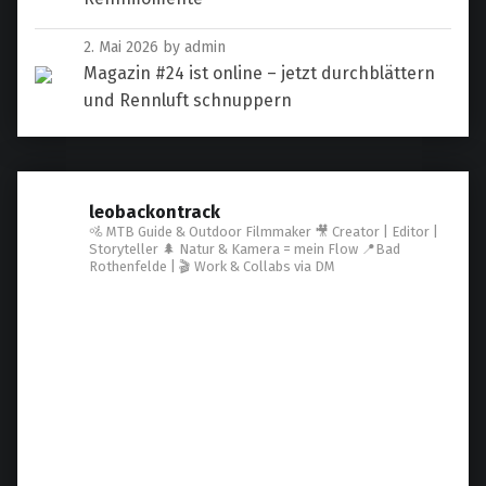
2. Mai 2026
by admin
Magazin #24 ist online – jetzt durchblättern
und Rennluft schnuppern
leobackontrack
🚵 MTB Guide & Outdoor Filmmaker
🎥 Creator | Editor |
Storyteller
🌲 Natur & Kamera = mein Flow
📍Bad
Rothenfelde | 🎬 Work & Collabs via DM