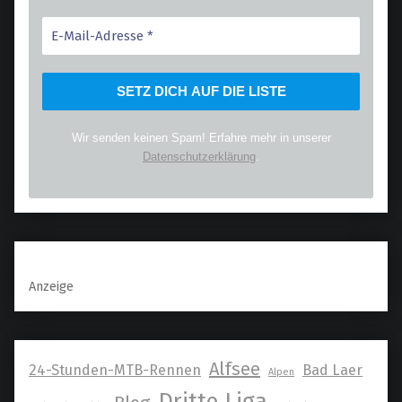
Wir senden keinen Spam! Erfahre mehr in unserer
Datenschutzerklärung
.
Anzeige
Alfsee
24-Stunden-MTB-Rennen
Bad Laer
Alpen
Dritte Liga