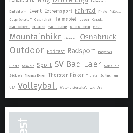
Blog
Bad Rothenfelde
Eishockey
Fahrrad
Event
Extremsport
Emlichheim
Finale
Fußball
Heimspiel
Gesprächsstoff
Gesundheit
Joggen
Kanada
Klaus Schowe
Kroatien
Max Tolischus
Mein Moment
Messe
Mountainbike
Osnabrück
Osnaball
Outdoor
Radsport
Podcast
Ratgeber
SV Bad Laer
Sport
Rieste
Schweiz
Swiss Epic
Thorsten Pisker
Südkreis
Thomas Exner
Thorsten Schlingmann
Volleyball
USA
Weltmeisterschaft
WM
Ära