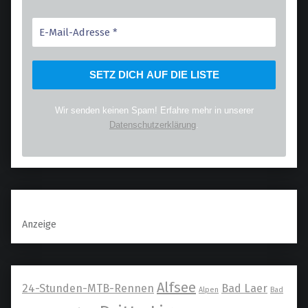
Wir senden keinen Spam! Erfahre mehr in unserer
Datenschutzerklärung
.
Anzeige
Alfsee
24-Stunden-MTB-Rennen
Bad Laer
Alpen
Bad