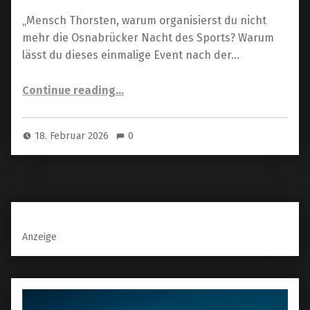
„Mensch Thorsten, warum organisierst du nicht
mehr die Osnabrücker Nacht des Sports? Warum
lässt du dieses einmalige Event nach der…
“Die Osnabrücker Nacht des Sports – zwischen Sehnsucht und Realität”
Continue reading
…
18. Februar 2026
0
Anzeige