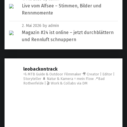
Live vom Alfsee – Stimmen, Bilder und
Rennmomente
2. Mai 2026
by admin
Magazin #24 ist online – jetzt durchblättern
und Rennluft schnuppern
leobackontrack
🚵 MTB Guide & Outdoor Filmmaker
🎥 Creator | Editor |
Storyteller
🌲 Natur & Kamera = mein Flow
📍Bad
Rothenfelde | 🎬 Work & Collabs via DM