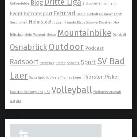
Dritte Liga
Blog
Rothenfelde
Eishockey
Emlichheim
Fahrrad
Event
Extremsport
Finale
Fußball
Gesprächsstoff
Heimspiel
Gesundheit
Joggen
Kanada
Klaus Schowe
Kroatien
Max
Mountainbike
Tolischus
Mein Moment
Messe
Osnaball
Outdoor
Osnabrück
Podcast
SV Bad
Radsport
Sport
Ratgeber
Rieste
Schweiz
Laer
Thorsten Pisker
Swiss Epic
Südkreis
Thomas Exner
Volleyball
Thorsten Schlingmann
USA
Weltmeisterschaft
WM
Ära