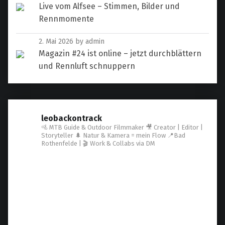
Live vom Alfsee – Stimmen, Bilder und
Rennmomente
2. Mai 2026
by admin
Magazin #24 ist online – jetzt durchblättern
und Rennluft schnuppern
leobackontrack
🚵 MTB Guide & Outdoor Filmmaker
🎥 Creator | Editor |
Storyteller
🌲 Natur & Kamera = mein Flow
📍Bad
Rothenfelde | 🎬 Work & Collabs via DM