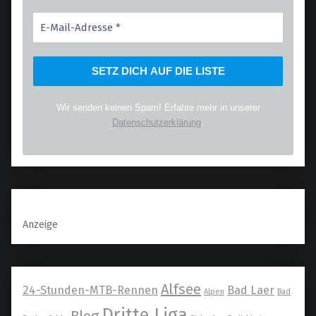
Wir senden keinen Spam! Erfahre mehr in unserer
Datenschutzerklärung
.
Anzeige
Alfsee
24-Stunden-MTB-Rennen
Bad Laer
Alpen
Bad
Dritte Liga