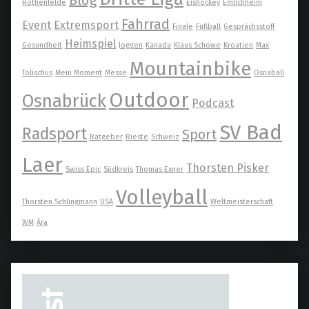
Blog
Rothenfelde
Eishockey
Emlichheim
Fahrrad
Event
Extremsport
Finale
Fußball
Gesprächsstoff
Heimspiel
Gesundheit
Joggen
Kanada
Klaus Schowe
Kroatien
Max
Mountainbike
Tolischus
Mein Moment
Messe
Osnaball
Outdoor
Osnabrück
Podcast
SV Bad
Radsport
Sport
Ratgeber
Rieste
Schweiz
Laer
Thorsten Pisker
Swiss Epic
Südkreis
Thomas Exner
Volleyball
Thorsten Schlingmann
USA
Weltmeisterschaft
WM
Ära