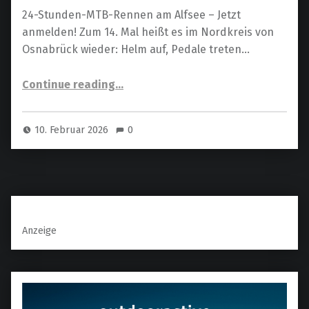
24-Stunden-MTB-Rennen am Alfsee – Jetzt
anmelden! Zum 14. Mal heißt es im Nordkreis von
Osnabrück wieder: Helm auf, Pedale treten…
“24-Stunden-MTB-Rennen am Alfsee: Mountainbike-Highlight im Nordkreis Osnabrück”
Continue reading
…
10. Februar 2026
0
Anzeige