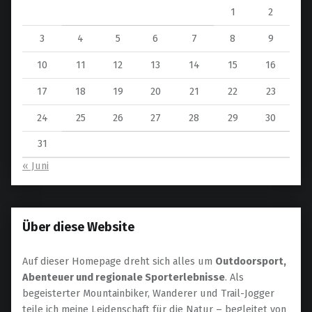
1
2
3
4
5
6
7
8
9
10
11
12
13
14
15
16
17
18
19
20
21
22
23
24
25
26
27
28
29
30
31
« Juni
Über diese Website
Auf dieser Homepage dreht sich alles um
Outdoorsport,
Abenteuer und regionale Sporterlebnisse
. Als
begeisterter Mountainbiker, Wanderer und Trail-Jogger
teile ich meine Leidenschaft für die Natur – begleitet von